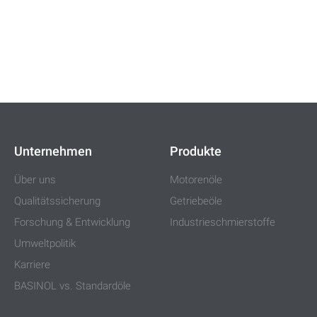
Unternehmen
Produkte
Über uns
Motorenöle
Qualitätssicherung
Getriebeöle
Forschung & Entwicklung
Industrieschmierstoffe
Umweltpolitik
Karriere
BASINOL vs. Standardöle