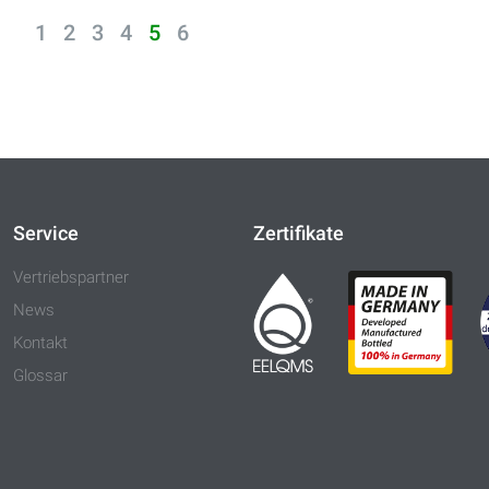
1
2
3
4
5
6
Service
Zertifikate
Vertriebspartner
News
Kontakt
Glossar