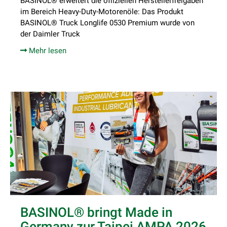
BASINOL® erweitert die offiziellen Herstellerfreigaben
im Bereich Heavy-Duty-Motorenöle: Das Produkt
BASINOL® Truck Longlife 0530 Premium wurde von
der Daimler Truck
Mehr lesen
BASINOL® bringt Made in
Germany zur Taipei AMPA 2026