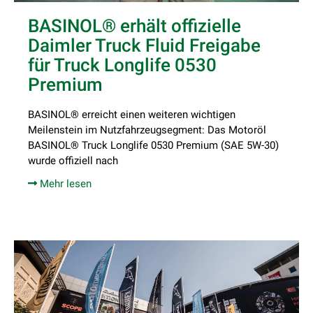
BASINOL® erhält offizielle
Daimler Truck Fluid Freigabe
für Truck Longlife 0530
Premium
BASINOL® erreicht einen weiteren wichtigen
Meilenstein im Nutzfahrzeugsegment: Das Motoröl
BASINOL® Truck Longlife 0530 Premium (SAE 5W-30)
wurde offiziell nach
Mehr lesen