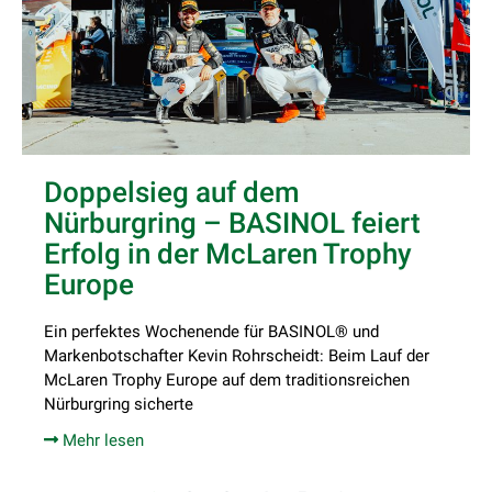
Doppelsieg auf dem
Nürburgring – BASINOL feiert
Erfolg in der McLaren Trophy
Europe
Ein perfektes Wochenende für BASINOL® und
Markenbotschafter Kevin Rohrscheidt: Beim Lauf der
McLaren Trophy Europe auf dem traditionsreichen
Nürburgring sicherte
Mehr lesen