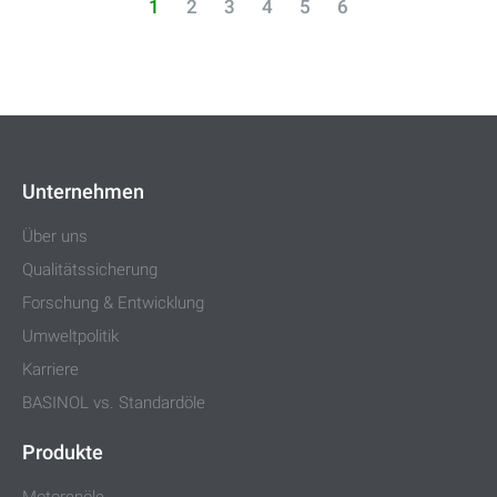
1
2
3
4
5
6
Unternehmen
Über uns
Qualitätssicherung
Forschung & Entwicklung
Umweltpolitik
Karriere
BASINOL vs. Standardöle
Produkte
Motorenöle