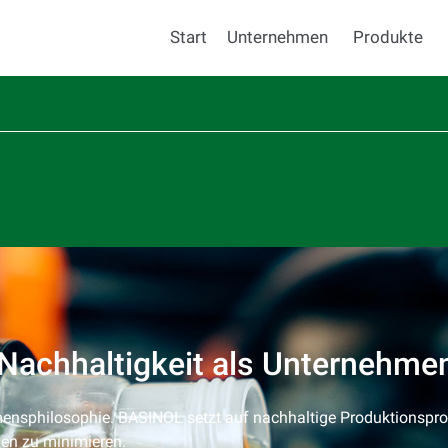
Start
Unternehmen
Produkte
Nachhaltigkeit als Unternehme
hmensphilosophie. BASINOL setzt auf nachhaltige Produktionspr
en zu minimieren.