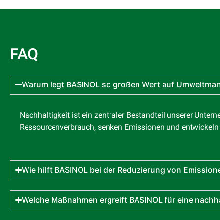
FAQ
Warum legt BASINOL so großen Wert auf Umweltma
Nachhaltigkeit ist ein zentraler Bestandteil unserer Unt
Ressourcenverbrauch, senken Emissionen und entwickeln 
Wie hilft BASINOL bei der Reduzierung von Emission
Welche Maßnahmen ergreift BASINOL für eine nachha