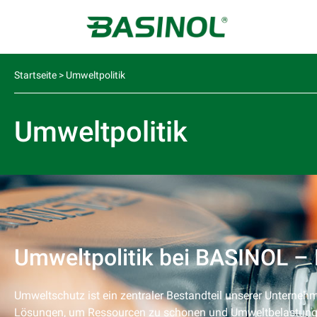
Startseite
>
Umweltpolitik
Umweltpolitik
Umweltpolitik bei BASINOL – 
Umweltschutz ist ein zentraler Bestandteil unserer Unterne
Lösungen, um Ressourcen zu schonen und Umweltbelastung