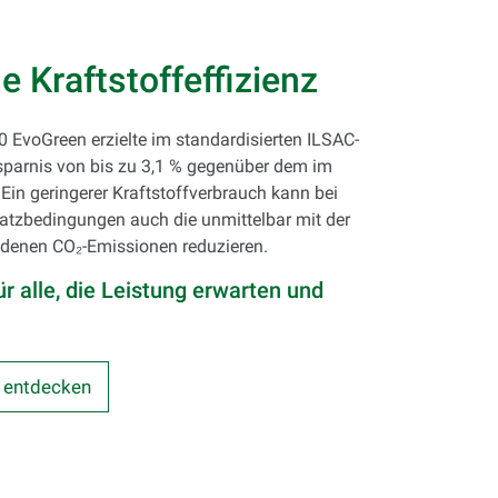
 Kraftstoffeffizienz
EvoGreen erzielte im standardisierten ILSAC-
rsparnis von bis zu 3,1 % gegenüber dem im
Ein geringerer Kraftstoffverbrauch kann bei
satzbedingungen auch die unmittelbar mit der
ndenen CO₂-Emissionen reduzieren.
 alle, die Leistung erwarten und
 entdecken