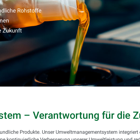
dliche Rohstoffe
onen
 Zukunft
em – Verantwortung für die Z
reundliche Produkte. Unser Umweltmanagementsystem integriert
eine kontinuierliche Verbesserung unserer Umweltleistung und re