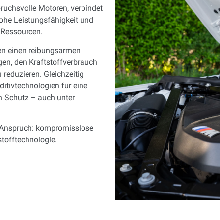
ruchsvolle Motoren, verbindet
hohe Leistungsfähigkeit und
d Ressourcen.
en einen reibungsarmen
en, den Kraftstoffverbrauch
reduzieren. Gleichzeitig
itivtechnologien für eine
n Schutz – auch unter
 Anspruch: kompromisslose
stofftechnologie.