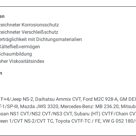
en
eichneter Korrosionsschutz
eichneter Verschleißschutz
erträglichkeit mit Dichtungsmaterialien
Kältefließvermögen
 Schaumbildung
oher Viskositätsindex
n
8
TF+4/Jeep NS-2, Daihatsu Ammix CVT, Ford M2C 928-A, GM D
-1/SP-III, Mazda JWS 3320, Mercedes-Benz: MB 236.20, Mitsub
Nissan NS1 CVT/NS2 CVT/NS3 CVT, Subaru (HT) CVTF/Chain C
reen 1/CVT NS-2/CVT TC, Toyota CVTF-TC / FE, VW G 052 180