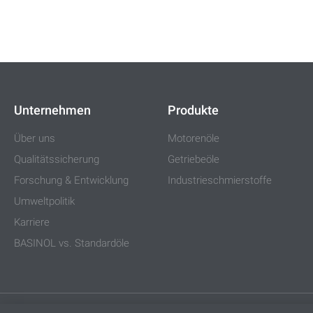
Unternehmen
Produkte
Über uns
Motorenöle
Qualitätssicherung
Getriebeöle
Forschung & Entwicklung
Industrieschmierstoffe
Umweltpolitik
Karriere
BASINOL vs. Standardöle