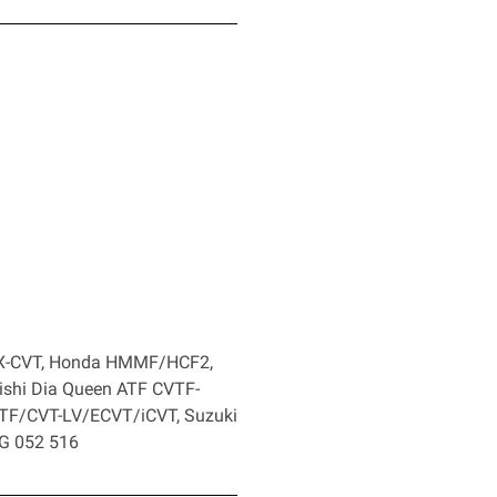
EX-CVT, Honda HMMF/HCF2,
ishi Dia Queen ATF CVTF-
VTF/CVT-LV/ECVT/iCVT, Suzuki
/G 052 516