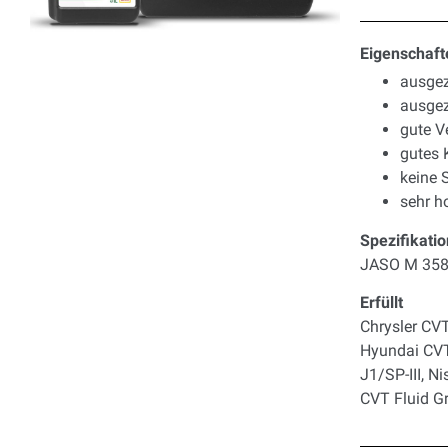
Eigenschaft
ausgez
ausgez
gute V
gutes 
keine
sehr h
Spezifikatio
JASO M 35
Erfüllt
Chrysler CV
Hyundai CVT
J1/SP-III, 
CVT Fluid G