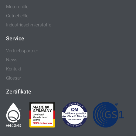
Motorenöle
Getriebeöle
Industrieschmierstoffe
Service
Vertriebspartner
News
Kontakt
Glossar
Zertifikate