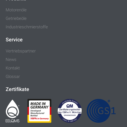
Motorenöle
Getriebeöle
Industrieschmierstoffe
Service
Vertriebspartner
News
Kontakt
Glossar
Zertifikate