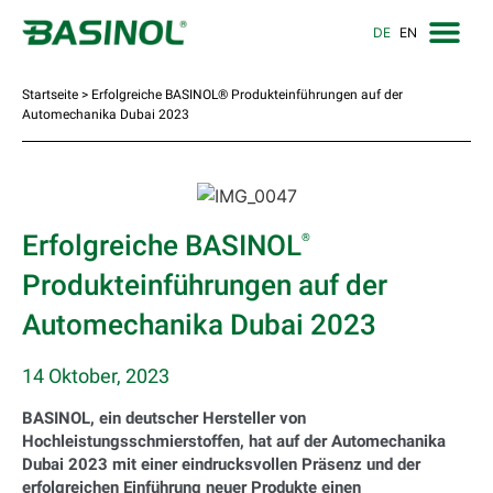
DE
EN
Startseite
>
Erfolgreiche BASINOL® Produkteinführungen auf der
Automechanika Dubai 2023
Erfolgreiche BASINOL
®
Produkteinführungen auf der
Automechanika Dubai 2023
14 Oktober, 2023
BASINOL, ein deutscher Hersteller von
Hochleistungsschmierstoffen, hat auf der Automechanika
Dubai 2023 mit einer eindrucksvollen Präsenz und der
erfolgreichen Einführung neuer Produkte einen