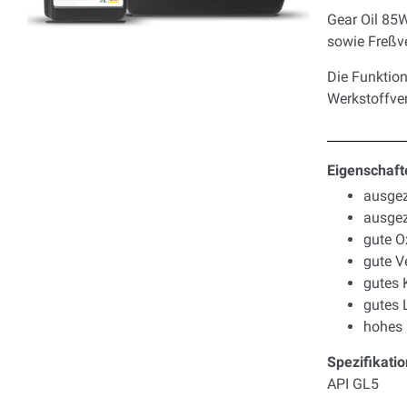
Gear Oil 85W
sowie Freßve
Die Funktion
Werkstoffver
Eigenschaft
ausgez
ausgez
gute O
gute V
gutes 
gutes 
hohes 
Spezifikati
API GL5