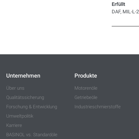
Erfüllt
DAF, MIL-L-
Unternehmen
Produkte
Über uns
Motorenöle
Qualitätssicherung
Getriebeöle
Forschung & Entwicklung
Industrieschmierstoffe
Umweltpolitik
Karriere
BASINOL vs. Standardöle