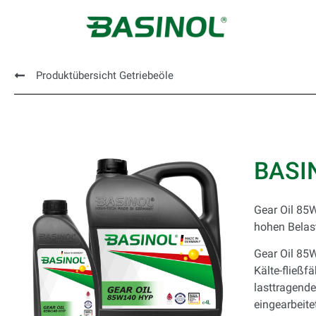
Produktübersicht Getriebeöle
BASI
Gear Oil 85W
hohen Belas
Gear Oil 85W
Kälte-fließf
lasttragend
eingearbeit