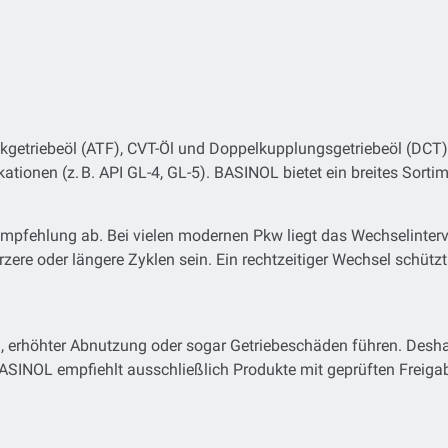
atikgetriebeöl (ATF), CVT-Öl und Doppelkupplungsgetriebeöl (DC
kationen (z. B. API GL-4, GL-5). BASINOL bietet ein breites Sortim
mpfehlung ab. Bei vielen modernen Pkw liegt das Wechselinterv
ere oder längere Zyklen sein. Ein rechtzeitiger Wechsel schützt
 erhöhter Abnutzung oder sogar Getriebeschäden führen. Deshalb
 BASINOL empfiehlt ausschließlich Produkte mit geprüften Freiga