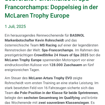
Francorchamps: Doppelsieg in der
McLaren Trophy Europe
1 Juli, 2025
Ein herausragendes Rennwochenende für
BASINOL
Markenbotschafter Kevin Rohrscheidt
und das
österreichische Team
MS Racing
auf einer der legendärsten
Rennstrecken der Welt:
Spa-Francorchamps
. Im Rahmen des
prestigeträchtigen
CrowdStrike 24 Hours of Spa 2025
bot die
McLaren Trophy Europe
spannenden Motorsport vor einer
eindrucksvollen Kulisse von
128.000 Zuschauern
an fünf
ereignisreichen Tagen.
Am Steuer des
McLaren Artura Trophy EVO
zeigte
Rohrscheidt vom ersten Training an eine starke Leistung. Im
stark besetzten Feld von 16 Fahrzeugen sicherte sich das
Team
die Pole-Position in der Klasse für beide Sprintrennen
,
belegte den
sechsten Gesamtrang im Qualifying
und krönte
das Wochenende mit
zwei souveränen Klassensiegen
. Es