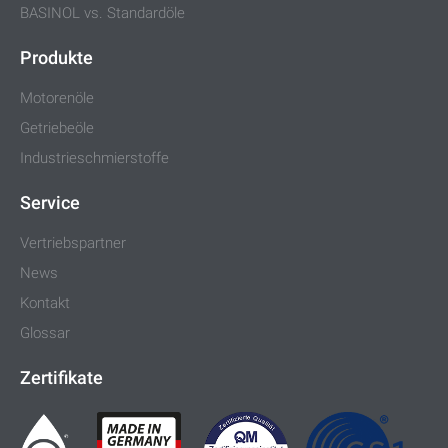
BASINOL vs. Standardöle
Produkte
Motorenöle
Getriebeöle
Industrieschmierstoffe
Service
Vertriebspartner
News
Kontakt
Glossar
Zertifikate