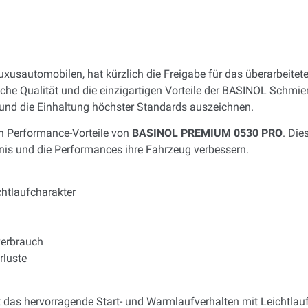
uxusautomobilen, hat kürzlich die Freigabe für das überarbeitet
iche Qualität und die einzigartigen Vorteile der BASINOL Schmier
n und die Einhaltung höchster Standards auszeichnen.
en Performance-Vorteile von
BASINOL PREMIUM 0530 PRO
. Die
bnis und die Performances ihre Fahrzeug verbessern.
chtlaufcharakter
verbrauch
rluste
as hervorragende Start- und Warmlaufverhalten mit Leichtlaufc