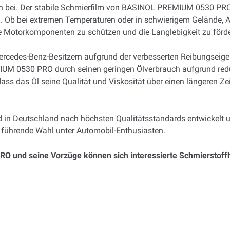
en bei. Der stabile Schmierfilm von BASINOL PREMIUM 0530 PRO
 Ob bei extremen Temperaturen oder in schwierigem Gelände, A
re Motorkomponenten zu schützen und die Langlebigkeit zu förd
edes-Benz-Besitzern aufgrund der verbesserten Reibungseige
MIUM 0530 PRO durch seinen geringen Ölverbrauch aufgrund red
ass das Öl seine Qualität und Viskosität über einen längeren Ze
 Deutschland nach höchsten Qualitätsstandards entwickelt und
 führende Wahl unter Automobil-Enthusiasten.
O und seine Vorzüge können sich interessierte Schmierstof