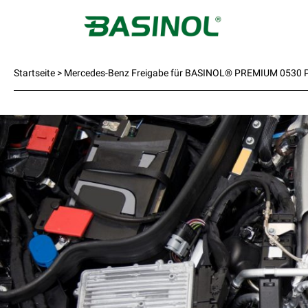
Startseite
>
Mercedes-Benz Freigabe für BASINOL® PREMIUM 0530