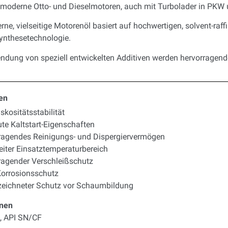
 moderne Otto- und Dieselmotoren, auch mit Turbolader in PKW 
ne, vielseitige Motorenöl basiert auf hochwertigen, solvent-raff
ynthesetechnologie.
dung von speziell entwickelten Additiven werden hervorragende
en
skositätsstabilität
ute Kaltstart-Eigenschaften
ragendes Reinigungs- und Dispergiervermögen
eiter Einsatztemperaturbereich
ragender Verschleißschutz
Korrosionsschutz
eichneter Schutz vor Schaumbildung
onen
, API SN/CF