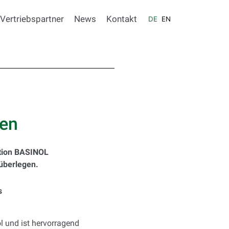
Vertriebspartner
News
Kontakt
DE
EN
en
ation BASINOL
 überlegen.
s
l und ist hervorragend