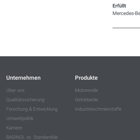
Erfüllt
Mercedes-Be
Unternehmen
Produkte
Über uns
Motorenöle
Qualitätssicherung
Getriebeöle
Forschung & Entwicklung
Industrieschmierstoffe
Umweltpolitik
Karriere
BASINOL vs. Standardöle