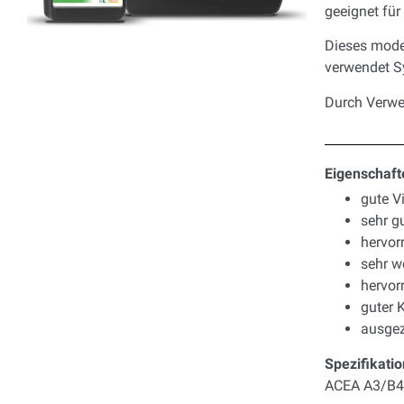
geeignet für
Dieses moder
verwendet S
Durch Verwen
Eigenschaft
gute Vi
sehr g
hervor
sehr w
hervor
guter 
ausgez
Spezifikati
ACEA A3/B4