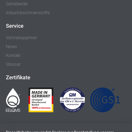
Getriebeöle
Industrieschmierstoffe
Service
Vertriebspartner
News
Kontakt
Glossar
Zertifikate