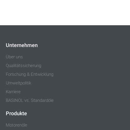
Unternehmen
Über uns
Qualitätssicherung
Forschung & Entwicklung
Umweltpolitik
Karriere
BASINOL vs. Standardöle
Produkte
Motorenöle