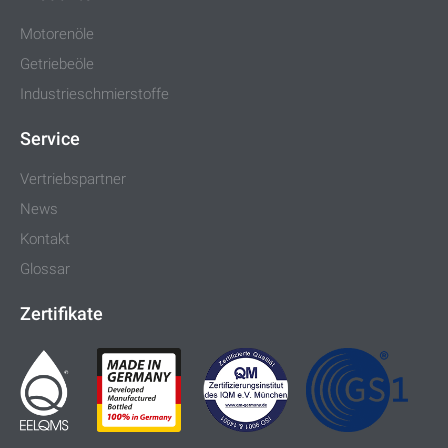
Motorenöle
Getriebeöle
Industrieschmierstoffe
Service
Vertriebspartner
News
Kontakt
Glossar
Zertifikate