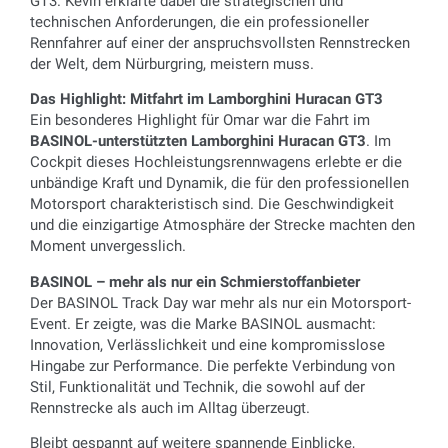
GT3. Kevin erklärte dabei die strategischen und
technischen Anforderungen, die ein professioneller
Rennfahrer auf einer der anspruchsvollsten Rennstrecken
der Welt, dem Nürburgring, meistern muss.
Das Highlight: Mitfahrt im Lamborghini Huracan GT3
Ein besonderes Highlight für Omar war die Fahrt im
BASINOL-unterstützten Lamborghini Huracan GT3
. Im
Cockpit dieses Hochleistungsrennwagens erlebte er die
unbändige Kraft und Dynamik, die für den professionellen
Motorsport charakteristisch sind. Die Geschwindigkeit
und die einzigartige Atmosphäre der Strecke machten den
Moment unvergesslich.
BASINOL – mehr als nur ein Schmierstoffanbieter
Der BASINOL Track Day war mehr als nur ein Motorsport-
Event. Er zeigte, was die Marke BASINOL ausmacht:
Innovation, Verlässlichkeit und eine kompromisslose
Hingabe zur Performance. Die perfekte Verbindung von
Stil, Funktionalität und Technik, die sowohl auf der
Rennstrecke als auch im Alltag überzeugt.
Bleibt gespannt auf weitere spannende Einblicke,