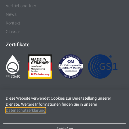
Vertriebspartner
News
Kontakt
Glossar
Zertifikate
Diese Website verwendet Cookies zur Bereitstellung unserer
Dienste. Weitere Informationen finden Sie in unserer
Datenschutzerklärung
.
Impressum
Datenschutz
Schließen