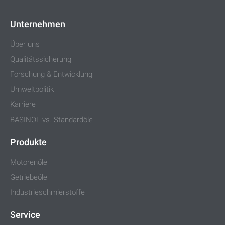
Unternehmen
Über uns
Qualitätssicherung
Forschung & Entwicklung
Umweltpolitik
Karriere
BASINOL vs. Standardöle
Produkte
Motorenöle
Getriebeöle
Industrieschmierstoffe
Service